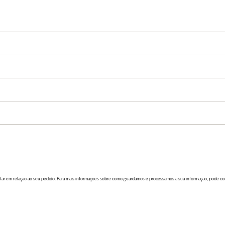
tatar em relação ao seu pedido. Para mais informações sobre como guardamos e processamos a sua informação, pode cons