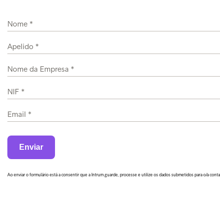
Ao enviar o formulário está a consentir que a Intrum guarde, processe e utilize os dados submetidos para o/a con